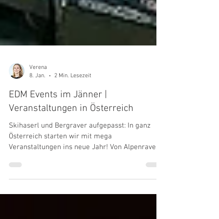
Verena
8. Jan.
2 Min. Lesezeit
EDM Events im Jänner |
Veranstaltungen in Österreich
Skihaserl und Bergraver aufgepasst: In ganz
Österreich starten wir mit mega
Veranstaltungen ins neue Jahr! Von Alpenraves
über internationale Acts bis hin zu Clubbins mit
unseren liebsten nationalen DJs - wir spüren
schon jetzt, das 2026 utopisch wird, feiert mit
uns!🔥