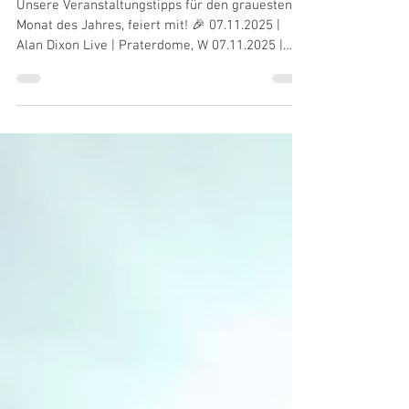
EDM Events im November |
Veranstaltungen in Österreich
Unsere Veranstaltungstipps für den grauesten
Monat des Jahres, feiert mit! 🎉 07.11.2025 |
Alan Dixon Live | Praterdome, W 07.11.2025 |
8Kays Live | O-Klub, W 08.11.2025 | Harris & Ford
Live | Ypsilon Heidenreichstein, NÖ 08.11.2025 |
GPF Live | Disco Excalibur Ybbs, NÖ 08.11.2025 |
Surreal mit Why Not & Luc | Praterdome, W
14.11.2025 | Hedex Live | Praterdome, W
14.11.2025 | Lil Texas Live | Empire St. Martin, OÖ
14.11.2025 | Hannah Laing Live | O-Klub, W
20.11.2025