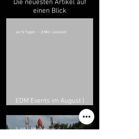
Die neuesten Artikel auf
einen Blick
vor 5 Tagen
2 Min. Lesezeit
EDM Events im August |
Veranstaltungen in Österreich
3. Juli
1 Min. Lesezeit