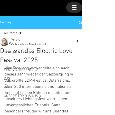
Beitrag
All Posts
Verena
All Posts
7. Juli 2025
2 Min. Lesezeit
Das war das Electric Love
EDM EVENT KALENDER
Festival 2025
NEWS
Vier Tage lang verwandelte sich auch 
FESTIVAL ESSENTIALS
dieses Jahr wieder der Salzburgring in 
DJS
das größte EDM-Festival Österreichs. 
Über 200 internationale und nationale 
VIDEOS
Acts auf sieben Bühnen machten unser 
UNSERE TOP DJS AUS Ö
absolutes Lieblingsfestival zu einem 
unvergesslichen Erlebnis. Ganz 
besonders freuten wir uns über das 