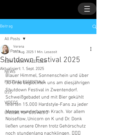
Beitrag
All Posts
Verena
All Posts
11. Aug. 2025
1 Min. Lesezeit
Shutdown Festival 2025
EDM EVENT KALENDER
Aktualisiert:
1. Sept. 2025
NEWS
Blauer Himmel, Sonnenschein und über 
FESTIVAL ESSENTIALS
30 Grad beglückten uns am diesjährigen 
Shutdown Festival in Zwentendorf. 
DJS
Schweißgebadet und mit Bier gekühlt 
VIDEOS
feierten 15.000 Hardstyle-Fans zu jeder 
Menge wunderbarem Krach. Vor allem 
UNSERE TOP DJS AUS Ö
Noiseflow, Unicorn on K und Dr. Donk 
ließen unsere Ohren trotz Gehörschutz 
noch stundenlang nachklingen. 👂🏻💥