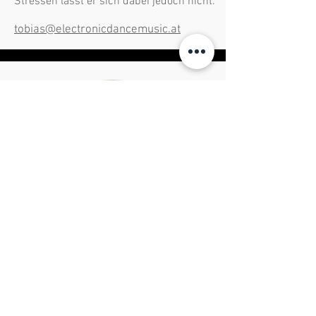
Stressen lässt er sich dabei jedoch nicht.
tobias@electronicdancemusic.at
TINA
„Das ist das falsche Schwarz.“