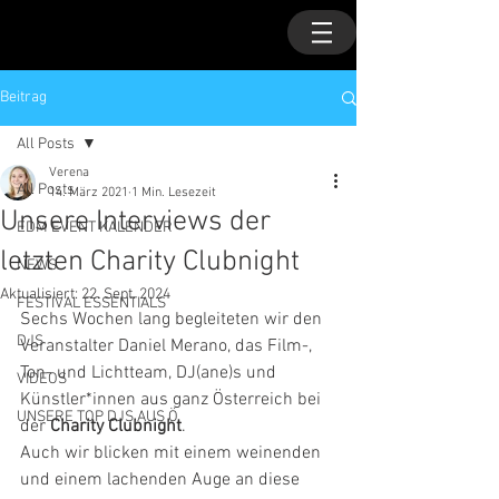
Beitrag
All Posts
Verena
All Posts
14. März 2021
1 Min. Lesezeit
Unsere Interviews der
EDM EVENT KALENDER
letzten Charity Clubnight
NEWS
Aktualisiert:
22. Sept. 2024
FESTIVAL ESSENTIALS
Sechs Wochen lang begleiteten wir den 
DJS
Veranstalter Daniel Merano, das Film-, 
Ton- und Lichtteam, DJ(ane)s und 
VIDEOS
Künstler*innen aus ganz Österreich bei 
UNSERE TOP DJS AUS Ö
der 
Charity Clubnight
.
Auch wir blicken mit einem weinenden 
und einem lachenden Auge an diese 