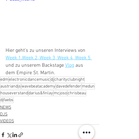
Hier geht's zu unseren Interviews von 
Week 1
,
Week 2
, 
Week 3
, 
Week 4
, 
Week 5
und zu unserem Backstage 
Vlog
 aus 
dem Empire St. Martin. 
edm
electronicdancemusic
dj
charityclubnight
austriandjs
wavebeatacademy
davedefender
medun
houseverstand
darius&finlay
mcjoso
chrisbeau
djfaebs
NEWS
DJS
VIDEOS