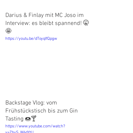
Darius & Finlay mit MC Joso im 
Interview: es bleibt spannend! 🤫
🤩
https://youtu.be/dToyqIfQpgw
Backstage Vlog: vom 
Frühstückstisch bis zum Gin 
Tasting 
🍩🍸
https://www.youtube.com/watch?
v=ZbuS_W6dYtU