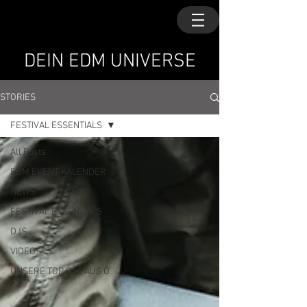
DEIN EDM UNIVERSE
STORIES
FESTIVAL ESSENTIALS
All Posts
EDM EVENT KALENDER
NEWS
FESTIVAL ESSENTIALS
DJS
VIDEOS
UNSERE TOP DJS AUS Ö