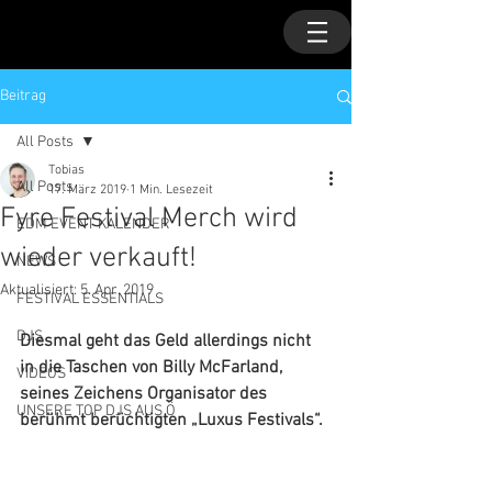
Beitrag
All Posts
Tobias
All Posts
17. März 2019
1 Min. Lesezeit
Fyre Festival Merch wird
EDM EVENT KALENDER
wieder verkauft!
NEWS
Aktualisiert:
5. Apr. 2019
FESTIVAL ESSENTIALS
DJS
Diesmal geht das Geld allerdings nicht 
in die Taschen von Billy McFarland, 
VIDEOS
seines Zeichens Organisator des 
UNSERE TOP DJS AUS Ö
berühmt berüchtigten „Luxus Festivals“.