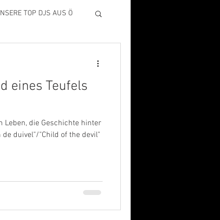
NSERE TOP DJS AUS Ö
d eines Teufels
n Leben, die Geschichte hinter
de duivel"/"Child of the devil"