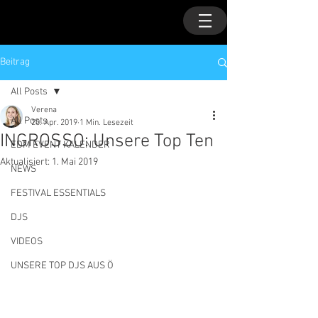
Beitrag
All Posts
Verena
All Posts
20. Apr. 2019
1 Min. Lesezeit
INGROSSO: Unsere Top Ten
EDM EVENT KALENDER
Aktualisiert:
1. Mai 2019
NEWS
FESTIVAL ESSENTIALS
DJS
VIDEOS
UNSERE TOP DJS AUS Ö