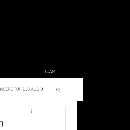
O
TEAM
NSERE TOP DJS AUS Ö
n