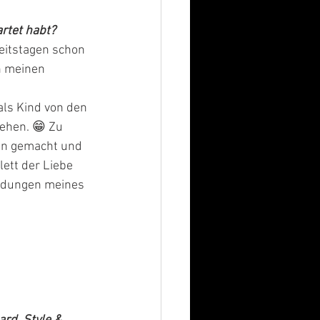
rtet habt?
eitstagen schon 
h meinen 
als Kind von den 
ehen. 😁 Zu 
nn gemacht und 
ett der Liebe 
eidungen meines 
 