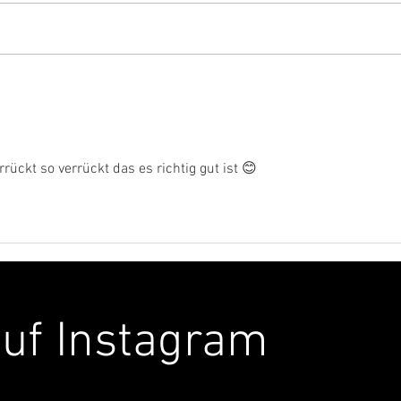
24 Stunden mit dem DJ-Duo
DJ*a
Fat Astronauts
mit 
Aca
rückt so verrückt das es richtig gut ist 😊 
auf Instagram