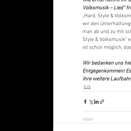
Wie ernst nehmt ihr e
Volksmusik – Lied“ f
„Hard, Style & Volksm
wir den Unterhaltungs
man ab und zu mit sch
Style & Volksmusik“ e
ist schon möglich, da
Wir bedanken uns hier
Entgegenkommen! Es h
ihre weitere Laufbahn
DJS