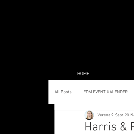
HOME
All Posts
EDM EVENT KALENDER
Verena
9. Sept. 2019
Harris & 