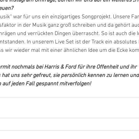
ure Instagram Umfrage, dürfen wir uns auf ein weiteres „Ha
reuen?
usik“ war für uns ein einzigartiges Songprojekt. Unsere Fa
faktor in der Musik ganz groß schreiben und da gehört au
rägen und verrückten Dingen überrascht. So ist auch die I
ntstanden. In unserem Live Set ist der Track ein absolutes P
ss wir wieder mal mit einer ähnlichen Idee um die Ecke ko
mit nochmals bei Harris & Ford für ihre Offenheit und ihr 
at uns sehr gefreut, sie persönlich kennen zu lernen und
 auf jeden Fall gespannt mitverfolgen!