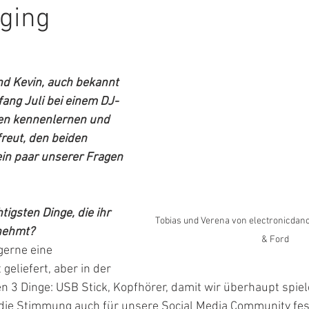
 ging
nd Kevin, auch bekannt 
fang Juli bei einem DJ-
en kennenlernen und 
reut, den beiden 
ein paar unserer Fragen 
tigsten Dinge, die ihr 
Tobias und Verena von electronicdanc
tnehmt?
& Ford
gerne eine 
eliefert, aber in der 
ten 3 Dinge: USB Stick, Kopfhörer, damit wir überhaupt spi
 die Stimmung auch für unsere Social Media Community fes