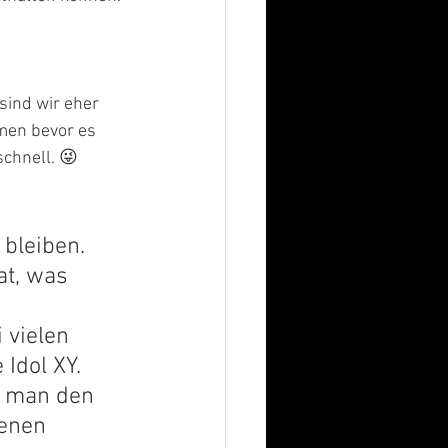
ind wir eher 
men bevor es 
schnell. 😜 
bleiben. 
at, was 
 vielen 
Idol XY. 
s man den 
enen 