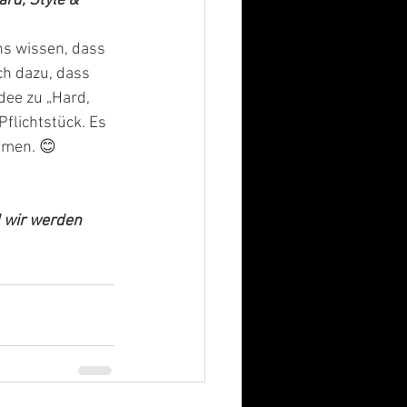
rd, Style & 
ns wissen, dass 
ch dazu, dass 
dee zu „Hard, 
flichtstück. Es 
mmen. 😊 
 wir werden 