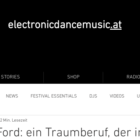
electronicdancemusic
.at
STORIES
SHOP
RADI
NEWS
FESTIVAL ESSENTIALS
DJS
VIDEOS
U
2 Min. Lesezeit
Ford: ein Traumberuf, der i