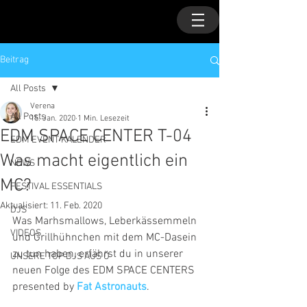
Beitrag
All Posts
Verena
All Posts
15. Jan. 2020
1 Min. Lesezeit
EDM SPACE CENTER T-04
EDM EVENT KALENDER
Was macht eigentlich ein
NEWS
MC?
FESTIVAL ESSENTIALS
Aktualisiert:
11. Feb. 2020
DJS
Was Marhsmallows, Leberkässemmeln 
VIDEOS
und Grillhühnchen mit dem MC-Dasein 
zu tun haben, erfährst du in unserer 
UNSERE TOP DJS AUS Ö
neuen Folge des EDM SPACE CENTERS 
presented by 
Fat Astronauts
. 