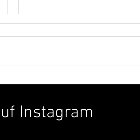
24 Stunden mit dem DJ-Duo
DJ*a
Fat Astronauts
mit 
Aca
auf Instagram