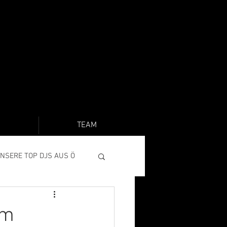
O
TEAM
NSERE TOP DJS AUS Ö
am