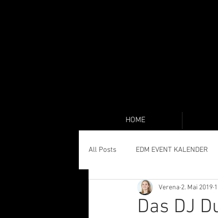
HOME
All Posts
EDM EVENT KALENDER
Verena
2. Mai 2019
1
Das DJ Du