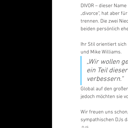
DIVOR – dieser Name 
„divorce“, hat aber f
trennen. Die zwei Nie
beiden persönlich ehe
Ihr Stil orientiert si
und Mike Williams.
„Wir wollen ge
ein Teil diese
verbessern.“
Global auf den großen 
jedoch möchten sie v
Wir freuen uns schon,
sympathischen DJs dab
DJS