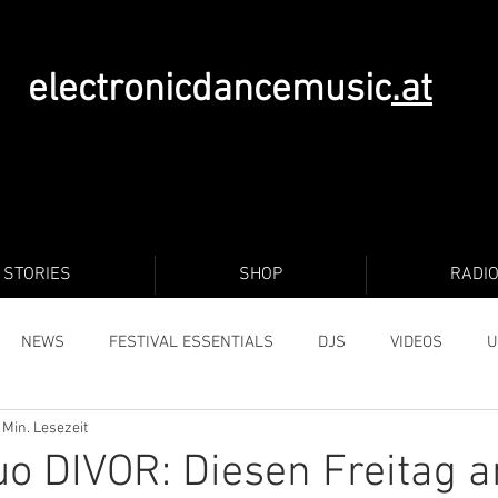
electronicdancemusic
.at
STORIES
SHOP
RADI
NEWS
FESTIVAL ESSENTIALS
DJS
VIDEOS
U
 Min. Lesezeit
o DIVOR: Diesen Freitag 