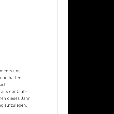
ements und 
 und hatten 
ich, 
 aus der Club- 
en dieses Jahr 
ng aufzulegen.