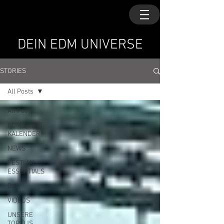
DEIN EDM UNIVERSE
STORIES
All Posts
All Posts
EDM EVENT
KALENDER
NEWS
FESTIVAL
ESSENTIALS
DJS
VIDEOS
UNSERE
TOP DJS