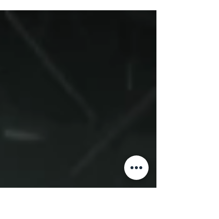
Hip hip hurra, der Juni ist da! Und mit ihm die
ersten Outdoor-Veranstaltungen, die sich nach
Sommer anfühlen, we LOVE it. 😍 Unsere...