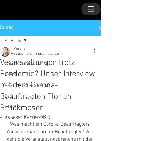
Beitrag
All Posts
Verena
All Posts
14. Okt. 2020
1 Min. Lesezeit
Veranstaltungen trotz
EDM EVENT KALENDER
Pandemie? Unser Interview
NEWS
mit dem Corona-
FESTIVAL ESSENTIALS
Beauftragten Florian
DJS
Bruckmoser
VIDEOS
Aktualisiert:
30. März 2021
UNSERE TOP DJS AUS Ö
Was macht ein Corona-Beauftragter? 
Wie wird man Corona-Beauftragter? Wie 
geht die Veranstaltungsbranche mit der 