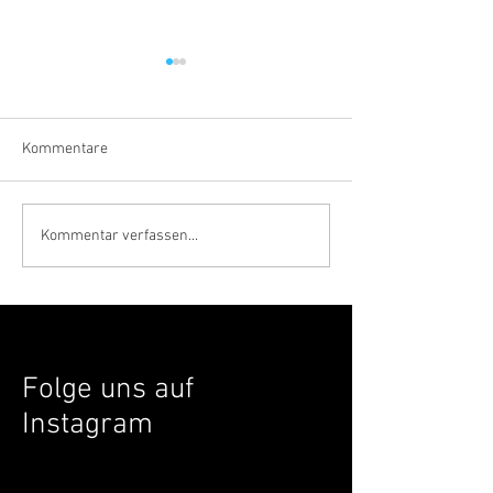
Kommentare
Shutdown Festival 2025
Das war das Elect
Kommentar verfassen...
Festival 2025
Folge uns auf
Instagram