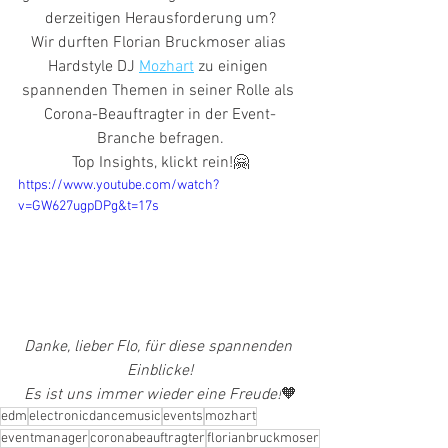
derzeitigen Herausforderung um?
Wir durften Florian Bruckmoser alias 
Hardstyle DJ 
Mozhart
 zu einigen 
spannenden Themen in seiner Rolle als 
Corona-Beauftragter in der Event-
Branche befragen.
Top Insights, klickt rein!
🤗
https://www.youtube.com/watch?
v=GW627ugpDPg&t=17s
Danke, lieber Flo, für diese spannenden 
Einblicke!
Es ist uns immer wieder eine Freude!
🧡
edm
electronicdancemusic
events
mozhart
eventmanager
coronabeauftragter
florianbruckmoser