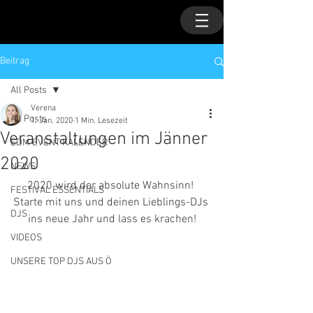
Beitrag
All Posts
Verena
All Posts
1. Jan. 2020
1 Min. Lesezeit
Veranstaltungen im Jänner
EDM EVENT KALENDER
2020
NEWS
2020 wird der absolute Wahnsinn! 
FESTIVAL ESSENTIALS
Starte mit uns und deinen Lieblings-DJs 
DJS
ins neue Jahr und lass es krachen!
VIDEOS
UNSERE TOP DJS AUS Ö