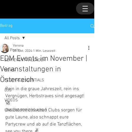
Beitrag
All Posts
Verena
All Posts
31. Okt. 2024
1 Min. Lesezeit
EDM Events im November |
EDM EVENT KALENDER
Veranstaltungen in
NEWS
Österreich
FESTIVAL ESSENTIALS
Rein in die graue Jahreszeit, rein ins 
DJS
Vergnügen, Herbstraves sind angesagt! 
VIDEOS
🚀
Die österreichischen Clubs sorgen für 
UNSERE TOP DJS AUS Ö
gute Laune, also schnappt eure 
Partycrew und ab auf die Tanzflächen, 
see you there. ✌️