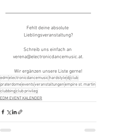
Fehlt deine absolute 
Lieblingsveranstaltung?
Schreib uns einfach an 
verena@electronicdancemusic.at.
Wir ergänzen unsere Liste gerne!
edm
electronicdancemusic
hardstyle
dj
club
praterdome
events
veranstaltungen
empire st. martin
clubbing
club privileg
EDM EVENT KALENDER