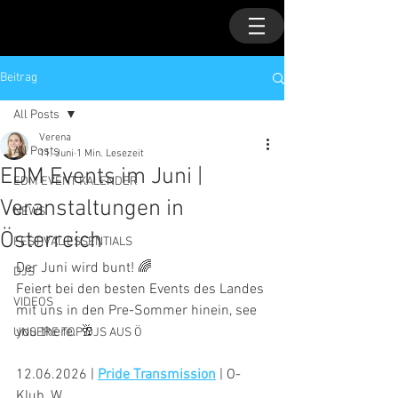
Beitrag
All Posts
Verena
All Posts
11. Juni
1 Min. Lesezeit
EDM Events im Juni |
EDM EVENT KALENDER
Veranstaltungen in
NEWS
Österreich
FESTIVAL ESSENTIALS
Der Juni wird bunt! 🌈
DJS
Feiert bei den besten Events des Landes 
VIDEOS
mit uns in den Pre-Sommer hinein, see 
you there. 🥂
UNSERE TOP DJS AUS Ö
12.06.2026 | 
Pride Transmission
 | O-
Klub, W