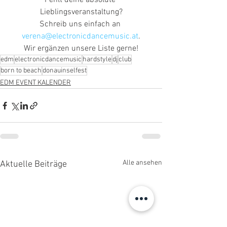
Fehlt deine absolute 
Lieblingsveranstaltung?
Schreib uns einfach an 
verena@electronicdancemusic.at
.
Wir ergänzen unsere Liste gerne!
edm
electronicdancemusic
hardstyle
dj
club
born to beach
donauinselfest
EDM EVENT KALENDER
Alle ansehen
Aktuelle Beiträge