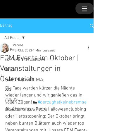
Beitrag
All Posts
Verena
All Posts
10. Okt. 2023
1 Min. Lesezeit
EDM Events im Oktober |
EDM EVENT KALENDER
Veranstaltungen in
NEWS
Österreich
FESTIVAL ESSENTIALS
Die Tage werden kürzer, die Nächte 
DJS
wieder länger und wir genießen das in 
VIDEOS
vollen Zügen! 
🚝
#derzughatkeinebremse
Ob Afterwiesn-Party, Halloweenclubbing 
UNSERE TOP DJS AUS Ö
oder Herbstopening: Der Oktober bringt 
neben bunten Blättern auch wieder top 
Veranstaltungen mit. Unsere EDM Event-