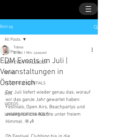
Beitrag
All Posts
Tobias
All Posts
3. Juli
1 Min. Lesezeit
EDM Events im Juli |
EDM EVENT KALENDER
Veranstaltungen in
NEWS
Österreich
FESTIVAL ESSENTIALS
Der Juli liefert wieder genau das, worauf 
DJS
wir das ganze Jahr gewartet haben: 
VIDEOS
Festivals, Open Airs, Beachpartys und 
unvergessliche Nächte unter freiem 
UNSERE TOP DJS AUS Ö
Himmel. 🌞🎶
Ob Festival, Clubbing bis in die 