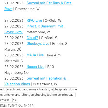
21.02.2026 | 
Surreal mit Fät Tony & Pete 
Raye
 | Praterdome, W
27.02.2026 | 
RIVO Live
 | O-Klub, W
27.02.2026 | 
Infect. x Basemnt. mit 
Levex uvm.
 | Praterdome, W
28.02.2026 | 
Cloud7
 | Großarl, S
28.02.2026 | 
Glueboys Live
 | Empire St. 
Martin, OÖ
28.02.2026 | 
MAJA Live
 | Toni Alm 
Mittersill, S
28.02.2026 | 
Nooon Live
 | B10 
Hagenberg, NÖ
28.02.2026 | 
Surreal mit Febration & 
Valentino Vines
 | Praterdome, W
edm
electronicdancemusic
hardstyle
club
praterdome
events
veranstaltungen
clubbing
techno
borntobeach
rave
b10
exil
EDM EVENT KALENDER