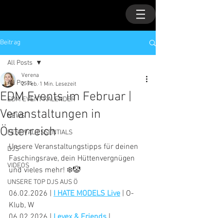
Beitrag
All Posts
Verena
All Posts
2. Feb.
1 Min. Lesezeit
EDM Events im Februar |
EDM EVENT KALENDER
Veranstaltungen in
NEWS
Österreich
FESTIVAL ESSENTIALS
Unsere Veranstaltungstipps für deinen 
DJS
Faschingsrave, dein Hüttenvergnügen 
VIDEOS
und vieles mehr! ❄️🤡
UNSERE TOP DJS AUS Ö
06.02.2026 | 
I HATE MODELS Live
 | O-
Klub, W
06.02.2026 | 
Levex & Friends
 | 