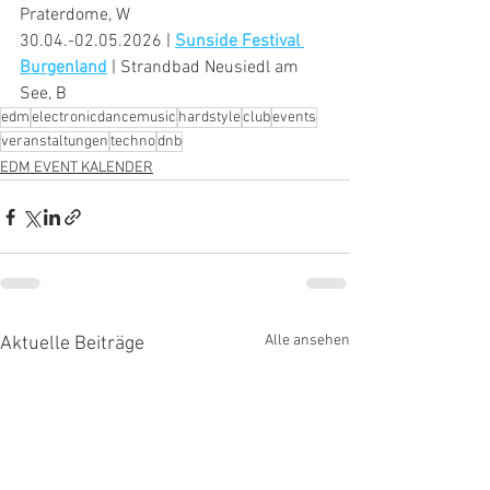
Praterdome, W
30.04.-02.05.2026 | 
Sunside Festival 
Burgenland
 | Strandbad Neusiedl am 
See, B
edm
electronicdancemusic
hardstyle
club
events
veranstaltungen
techno
dnb
EDM EVENT KALENDER
Alle ansehen
Aktuelle Beiträge