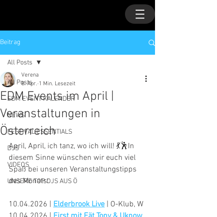
Beitrag
All Posts
Verena
All Posts
8. Apr.
1 Min. Lesezeit
EDM Events im April |
EDM EVENT KALENDER
Veranstaltungen in
NEWS
Österreich
FESTIVAL ESSENTIALS
April, April, ich tanz, wo ich will! 💃🕺In 
DJS
diesem Sinne wünschen wir euch viel 
VIDEOS
Spaß bei unseren Veranstaltungstipps 
des Monats:
UNSERE TOP DJS AUS Ö
10.04.2026 | 
Elderbrook Live
 | O-Klub, W
10.04.2026 | 
First mit Fät Tony & Uknow