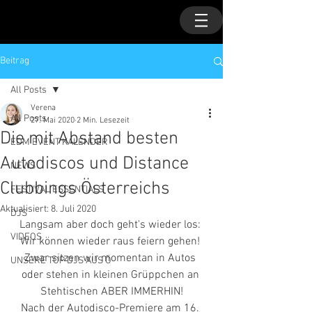
Beitrag
All Posts
Verena
All Posts
27. Mai 2020
2 Min. Lesezeit
Die mit Abstand besten
EDM EVENT KALENDER
Autodiscos und Distance
NEWS
Clubbings Österreichs
FESTIVAL ESSENTIALS
Aktualisiert:
8. Juli 2020
DJS
Langsam aber doch geht's wieder los: 
VIDEOS
Wir können wieder raus feiern gehen! 
Zwar sitzen wir momentan in Autos 
UNSERE TOP DJS AUS Ö
oder stehen in kleinen Grüppchen an 
Stehtischen ABER IMMERHIN!
Nach der Autodisco-Premiere am 16. 